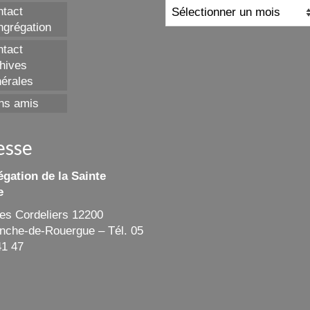
Archives
tact
grégation
tact
hives
érales
ns amis
esse
gation de la Sainte
e
des Cordeliers 12200
ranche-de-Rouergue – Tél. 05
41 47