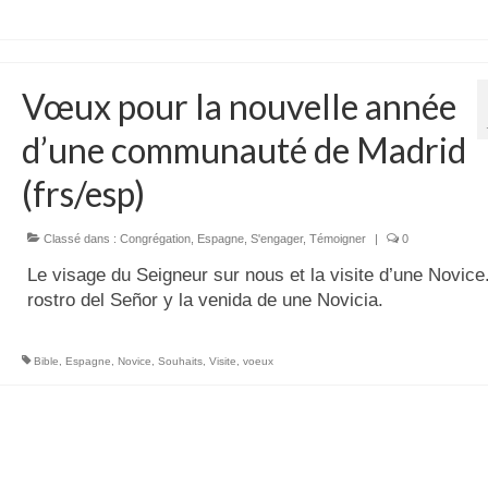
Vœux pour la nouvelle année
d’une communauté de Madrid
(frs/esp)
Classé dans :
Congrégation
,
Espagne
,
S'engager
,
Témoigner
|
0
Le visage du Seigneur sur nous et la visite d’une Novice.
rostro del Señor y la venida de une Novicia.
Bible
,
Espagne
,
Novice
,
Souhaits
,
Visite
,
voeux