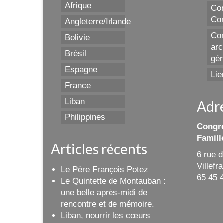
Afrique
Con
Con
Angleterre/Irlande
Con
Bolivie
arc
Brésil
gén
Espagne
Lie
France
Liban
Adr
Philippines
Congré
Famill
Articles récents
6 rue 
Villef
Le Père François Potez
65 45 
Le Quintette de Montauban :
une belle après-midi de
rencontre et de mémoire.
Liban, nourrir les cœurs