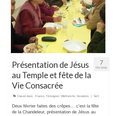
Actualités
Tutelle
7
Présentation de Jésus
FÉV 2020
au Temple et fête de la
Vie Consacrée
Classé dans :
France
,
Témoigner
,
Villefranche
,
Vocations
|
0
Deux février faites des crêpes… c’est la fête
de la Chandeleur, présentation de Jésus au