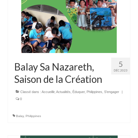
5
Balay Sa Nazareth,
DÉC 2023
Saison de la Création
Classé dans :
Accueillir
,
Actualités
,
Éduquer
,
Philippines
,
S'engager
|
0
Balay
,
Philippines