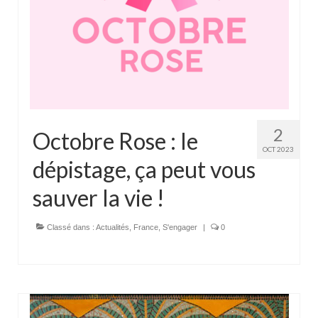
2
Octobre Rose : le
OCT 2023
dépistage, ça peut vous
sauver la vie !
Classé dans :
Actualités
,
France
,
S'engager
|
0