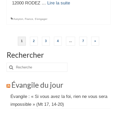
12000 RODEZ …
Lire la suite­­
Aveyron
,
France
,
S'engager
Pagination
1
2
3
4
…
7
»
des
Rechercher
publications
Rechercher
:
Évangile du jour
Évangile : « Si vous avez la foi, rien ne vous sera
impossible » (Mt 17, 14-20)