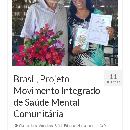
11
Brasil, Projeto
JUIL 2023
Movimento Integrado
de Saúde Mental
Comunitária
Classé dans :
Actualités
,
Brésil
,
Éduquer
,
Nos actions
|
0